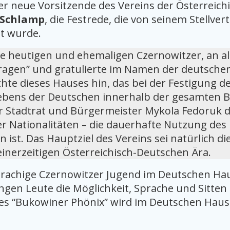
der neue Vorsitzende des Vereins der Österreich
 Schlamp
, die Festrede, die von seinem Stellver
t wurde.
lle heutigen und ehemaligen Czernowitzer, an al
 tragen” und gratulierte im Namen der deutsc
ichte dieses Hauses hin, das bei der Festigung
Lebens der Deutschen innerhalb der gesamten B
r Stadtrat und Bürgermeister Mykola Fedoruk 
r Nationalitäten – die dauerhafte Nutzung de
en ist. Das Hauptziel des Vereins sei natürlic
einerzeitigen Österreichisch-Deutschen Ära.
prachige Czernowitzer Jugend im Deutschen Ha
ngen Leute die Möglichkeit, Sprache und Sitten
es “Bukowiner Phönix” wird im Deutschen Haus