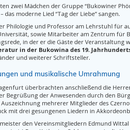
en zwei Mädchen der Gruppe “Bukowiner Phönix
– das moderne Lied “Tag der Liebe” sangen.
er Philologie und Professor am Lehrstuhl für a
Universität, sowie Mitarbeiter am Zentrum für
gsrede, in der er die Gäste der Veranstaltung 
teratur in der Bukowina des 19. Jahrhunder
nder und weiterer Schriftsteller.
rungen und musikalische Umrahmung
lagenfurt überbrachten anschließend die Herr
der Begrüßung der Anwesenden durch den Bürge
 Auszeichnung mehrerer Mitglieder des Czernow
ück mit drei gesungenen Liedern in Akkordeonb
rmeister den Vereinsmitgliedern Edmund Wittal