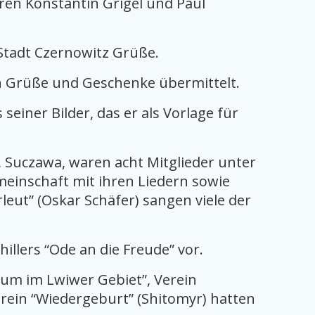
ren Konstantin Grigel und Paul
Stadt Czernowitz Grüße.
n Grüße und Geschenke übermittelt.
iner Bilder, das er als Vorlage für
Suczawa, waren acht Mitglieder unter
meinschaft mit ihren Liedern sowie
eut” (Oskar Schäfer) sangen viele der
illers “Ode an die Freude” vor.
um im Lwiwer Gebiet”, Verein
erein “Wiedergeburt” (Shitomyr) hatten