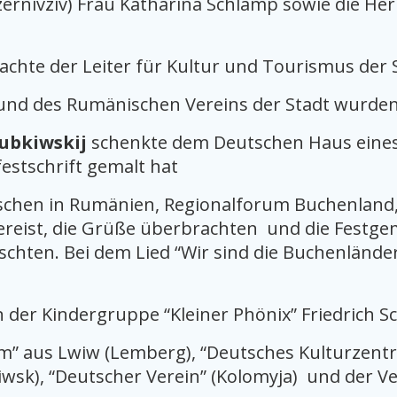
rnivziv) Frau Katharina Schlamp sowie die Her
achte der Leiter für Kultur und Tourismus der 
 und des Rumänischen Vereins der Stadt wurde
jubkiwskij
schenkte dem Deutschen Haus eines se
festschrift gemalt hat
hen in Rumänien, Regionalforum Buchenland, 
ereist, die Grüße überbrachten und die Festge
hten. Bei dem Lied “Wir sind die Buchenländerl
er Kindergruppe “Kleiner Phönix” Friedrich Sch
m” aus Lwiw (Lemberg), “Deutsches Kulturzentr
iwsk), “Deutscher Verein” (Kolomyja) und der V