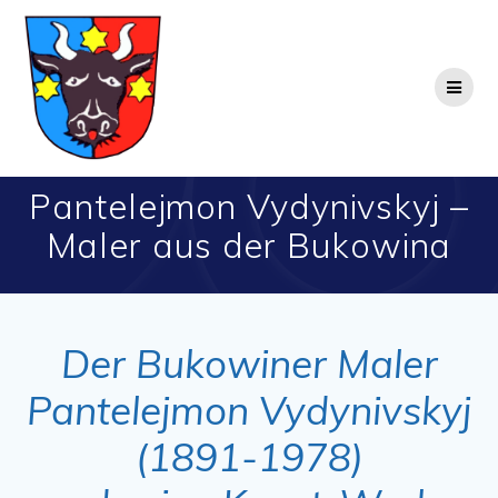
Zum
Inhalt
springen
Pantelejmon Vydynivskyj –
Maler aus der Bukowina
Der Bukowiner Maler
Pantelejmon Vydynivskyj
(1891-1978)